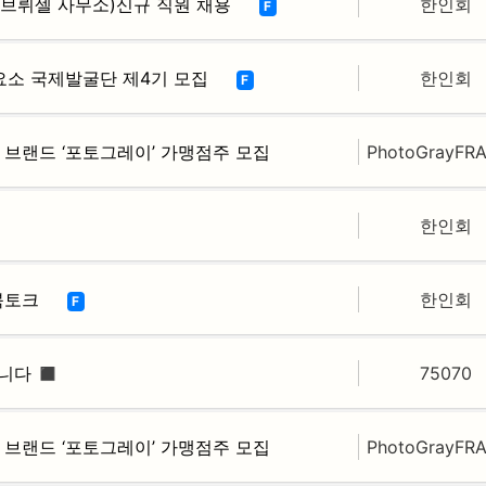
브뤼셀 사무소)신규 직원 채용
한인회
F
요소 국제발굴단 제4기 모집
한인회
F
토 브랜드 ‘포토그레이’ 가맹점주 모집
PhotoGrayFR
한인회
북토크
한인회
F
니다 ◼️
75070
토 브랜드 ‘포토그레이’ 가맹점주 모집
PhotoGrayFR