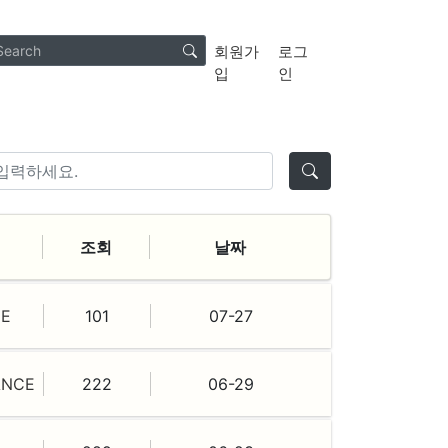
회원가
로그
입
인
조회
날짜
E
101
07-27
ANCE
222
06-29