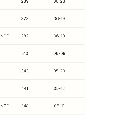
289
06-23
323
06-19
ANCE
282
06-10
510
06-09
343
05-29
441
05-12
ANCE
348
05-11