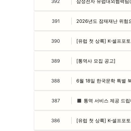
392
삼성전자 유럽대외협력팀(
391
2026년도 잠재재난 위험
390
[유럽 첫 상륙] K-셀프포
389
[통역사 모집 공고]
388
6월 18일 한국문학 특별 
387
◼️ 통역 서비스 제공 드립
386
[유럽 첫 상륙] K-셀프포