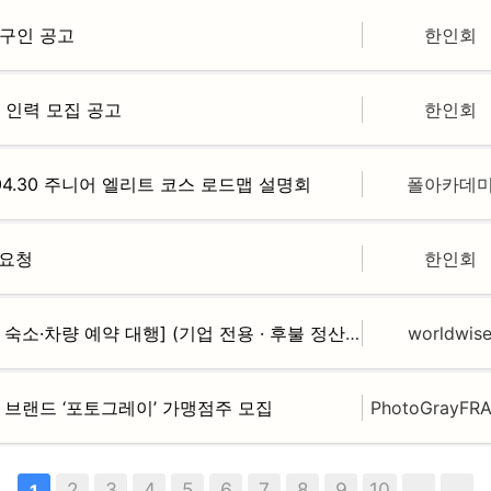
C 구인 공고
한인회
운영 인력 모집 공고
한인회
.04.30 주니어 엘리트 코스 로드맵 설명회
폴아카데
 요청
한인회
[프랑스 현지 통역 섭외 및 숙소·차량 예약 대행] (기업 전용 · 후불 정산)
worldwis
토 브랜드 ‘포토그레이’ 가맹점주 모집
PhotoGrayFR
2
3
4
5
6
7
8
9
10